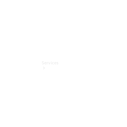
Store
Services
Übersicht
Serviceangebote
Reifen &
Kompletträder