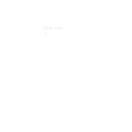
Über uns
Übersicht
Kontakt
Ansprechpartner
Kontaktformular